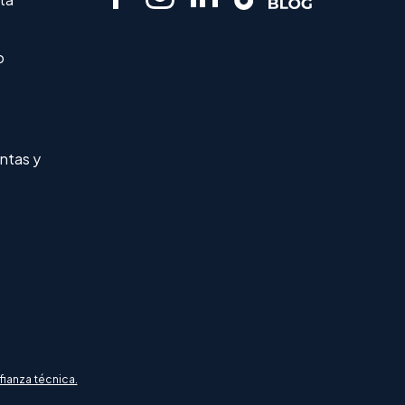
o
ntas y
fianza técnica.