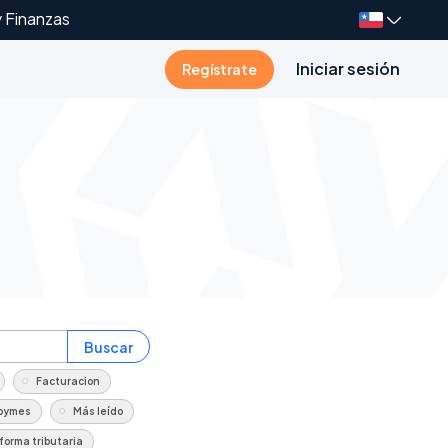
y Finanzas
Iniciar sesión
Regístrate
Buscar
Facturacion
pymes
Más leído
forma tributaria