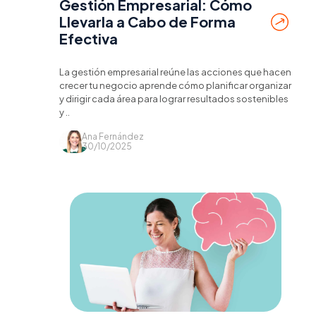
Gestión Empresarial: Cómo
Llevarla a Cabo de Forma
Efectiva
La gestión empresarial reúne las acciones que hacen
crecer tu negocio aprende cómo planificar organizar
y dirigir cada área para lograr resultados sostenibles
y ..
Ana Fernández
30/10/2025