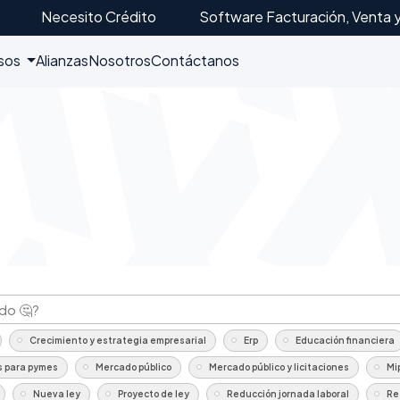
Necesito Crédito
Software Facturación, Venta 
sos
Alianzas
Nosotros
Contáctanos
Crecimiento y estrategia empresarial
Erp
Educación financiera
s para pymes
Mercado público
Mercado público y licitaciones
Mi
Nueva ley
Proyecto de ley
Reducción jornada laboral
Re