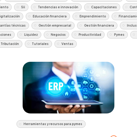
iento
Sii
Tendencias e innovación
Capacitaciones
Cont
igitalización
Educación financiera
Emprendimiento
Financiami
antías técnicas
Gestión empresarial
Gestión financiera
Inclus
aciones
Liquidez
Negocios
Productividad
Pymes
Tributación
Tutoriales
Ventas
Herramientas y recursos para pymes