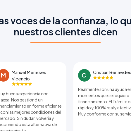
as voces de la confianza, lo q
nuestros clientes dicen
Manuel Meneses
Cristian Benavide
M
C
Vicencio
Realmente son una ayuda e
uy buena experiencia con
momentos que se requiere
axxa. Nos gestionó un
financiamiento. El Trámite 
inanciamiento en forma eficiente
rápido y 100% real y efecti
 con las mejores condiciones del
Muy conforme con su servi
ercado. Sin dudar, volvería y
ecomiendo esta alternativa de
inanciamiento