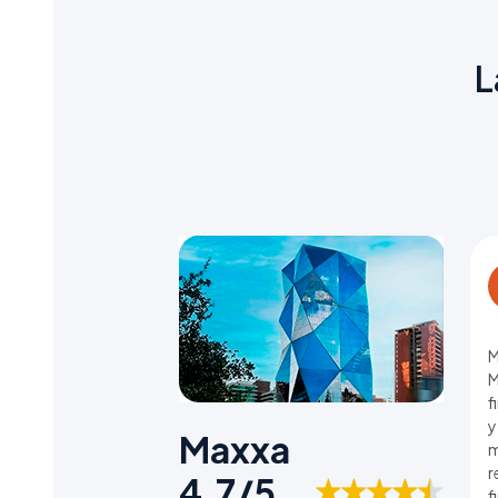
L
M
M
f
y
Maxxa
m
r
4,7/5
f