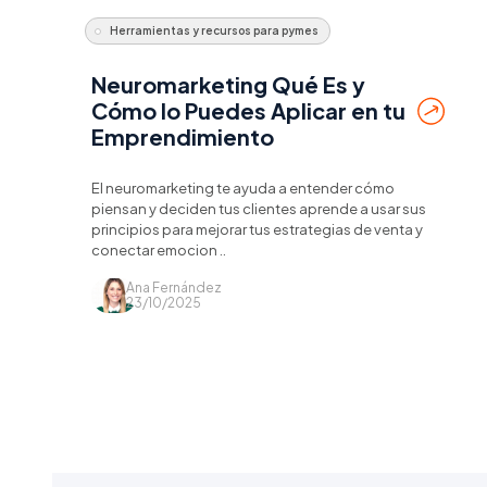
Herramientas y recursos para pymes
Neuromarketing Qué Es y
Cómo lo Puedes Aplicar en tu
Emprendimiento
El neuromarketing te ayuda a entender cómo
piensan y deciden tus clientes aprende a usar sus
principios para mejorar tus estrategias de venta y
conectar emocion ..
Ana Fernández
23/10/2025