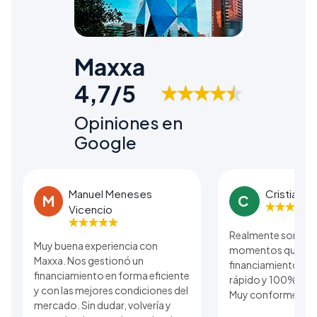
Maxxa
4,7/5
Opiniones en
Google
Manuel Meneses
Cristian B
M
C
Vicencio
Realmente son una
Muy buena experiencia con
momentos que se r
Maxxa. Nos gestionó un
financiamiento. El
financiamiento en forma eficiente
rápido y 100% real 
y con las mejores condiciones del
Muy conforme con 
mercado. Sin dudar, volvería y