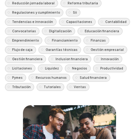
Reducción jornada laboral
Reforma tributaria
Regulaciones y cumplimiento
Sii
Tendencias e innovación
Capacitaciones
Contabilidad
Convocatorias
Digitalización
Educación financiera
Emprendimiento
Financiamiento
Finanzas
Flujo de caja
Garantías técnicas
Gestión empresarial
Gestión financiera
Inclusion financiera
Innovación
Licitaciones
Liquidez
Negocios
Productividad
Pymes
Recursos humanos
Salud financiera
Tributación
Tutoriales
Ventas