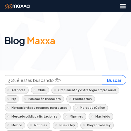
Blog
Maxxa
Buscar
40 horas
Chile
Crecimiento y estrategia empresarial
Erp
Educación financiera
Facturacion
Herramientas y recursos para pymes
Mercado público
Mercado público y licitaciones
Mipymes
Más leído
México
Noticias
Nueva ley
Proyecto de ley