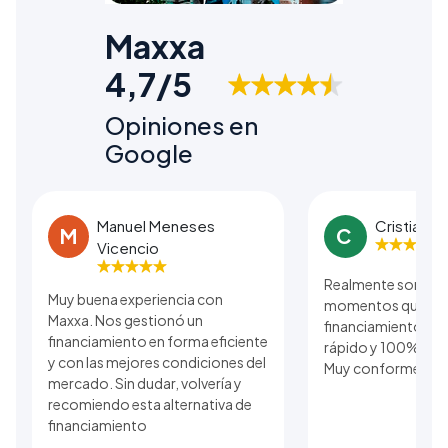
Maxxa
4,7/5
Opiniones en
Google
Manuel Meneses
Cristian B
M
C
Vicencio
Realmente son una
Muy buena experiencia con
momentos que se r
Maxxa. Nos gestionó un
financiamiento. El
financiamiento en forma eficiente
rápido y 100% real 
y con las mejores condiciones del
Muy conforme con 
mercado. Sin dudar, volvería y
recomiendo esta alternativa de
financiamiento