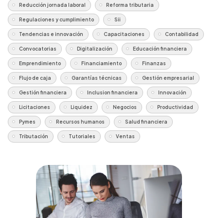
Reducción jornada laboral
Reforma tributaria
Regulaciones y cumplimiento
Sii
Tendencias e innovación
Capacitaciones
Contabilidad
Convocatorias
Digitalización
Educación financiera
Emprendimiento
Financiamiento
Finanzas
Flujo de caja
Garantías técnicas
Gestión empresarial
Gestión financiera
Inclusion financiera
Innovación
Licitaciones
Liquidez
Negocios
Productividad
Pymes
Recursos humanos
Salud financiera
Tributación
Tutoriales
Ventas