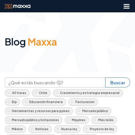
Blog
Maxxa
Buscar
40 horas
Chile
Crecimiento y estrategia empresarial
Erp
Educación financiera
Facturacion
Herramientas y recursos para pymes
Mercado público
Mercado público y licitaciones
Mipymes
Más leído
México
Noticias
Nueva ley
Proyecto de ley