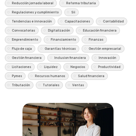
Reducción jornada laboral
Reforma tributaria
Regulaciones y cumplimiento
Sii
Tendencias e innovación
Capacitaciones
Contabilidad
Convocatorias
Digitalización
Educación financiera
Emprendimiento
Financiamiento
Finanzas
Flujo de caja
Garantías técnicas
Gestión empresarial
Gestión financiera
Inclusion financiera
Innovación
Licitaciones
Liquidez
Negocios
Productividad
Pymes
Recursos humanos
Salud financiera
Tributación
Tutoriales
Ventas