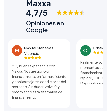
Maxxa
4,7/5
Opiniones en
Google
Manuel Meneses
Cristian B
M
C
Vicencio
Realmente son una
Muy buena experiencia con
momentos que se r
Maxxa. Nos gestionó un
financiamiento. El
financiamiento en forma eficiente
rápido y 100% real 
y con las mejores condiciones del
Muy conforme con 
mercado. Sin dudar, volvería y
recomiendo esta alternativa de
financiamiento