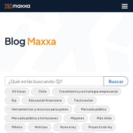
Blog
Maxxa
Buscar
40 horas
Chile
Crecimiento y estrategia empresarial
Erp
Educación financiera
Facturacion
Herramientas y recursos para pymes
Mercado público
Mercado público y licitaciones
Mipymes
Más leído
México
Noticias
Nueva ley
Proyecto de ley