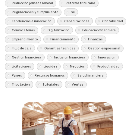
Reducción jornada laboral
Reforma tributaria
Regulaciones y cumplimiento
Sii
Tendencias e innovación
Capacitaciones
Contabilidad
Convocatorias
Digitalización
Educación financiera
Emprendimiento
Financiamiento
Finanzas
Flujo de caja
Garantías técnicas
Gestión empresarial
Gestión financiera
Inclusion financiera
Innovación
Licitaciones
Liquidez
Negocios
Productividad
Pymes
Recursos humanos
Salud financiera
Tributación
Tutoriales
Ventas