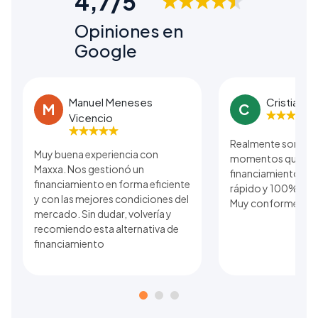
4,7/5
Opiniones en
Google
Manuel Meneses
Cristian B
M
C
Vicencio
Realmente son una
Muy buena experiencia con
momentos que se r
Maxxa. Nos gestionó un
financiamiento. El
financiamiento en forma eficiente
rápido y 100% real 
y con las mejores condiciones del
Muy conforme con 
mercado. Sin dudar, volvería y
recomiendo esta alternativa de
financiamiento