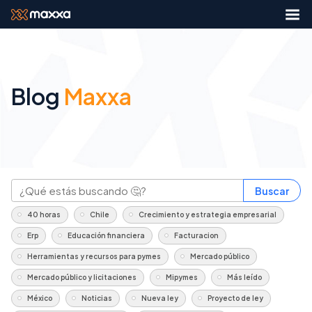
Blog
Maxxa
Buscar
40 horas
Chile
Crecimiento y estrategia empresarial
Erp
Educación financiera
Facturacion
Herramientas y recursos para pymes
Mercado público
Mercado público y licitaciones
Mipymes
Más leído
México
Noticias
Nueva ley
Proyecto de ley