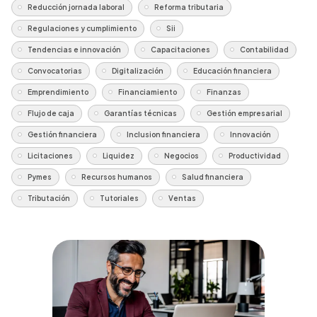
Reducción jornada laboral
Reforma tributaria
Regulaciones y cumplimiento
Sii
Tendencias e innovación
Capacitaciones
Contabilidad
Convocatorias
Digitalización
Educación financiera
Emprendimiento
Financiamiento
Finanzas
Flujo de caja
Garantías técnicas
Gestión empresarial
Gestión financiera
Inclusion financiera
Innovación
Licitaciones
Liquidez
Negocios
Productividad
Pymes
Recursos humanos
Salud financiera
Tributación
Tutoriales
Ventas