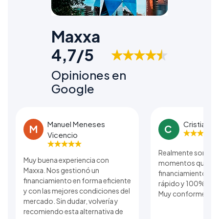
Maxxa
4,7/5
Opiniones en
Google
Manuel Meneses
Cristian B
M
C
Vicencio
Realmente son una
Muy buena experiencia con
momentos que se r
Maxxa. Nos gestionó un
financiamiento. El
financiamiento en forma eficiente
rápido y 100% real 
y con las mejores condiciones del
Muy conforme con 
mercado. Sin dudar, volvería y
recomiendo esta alternativa de