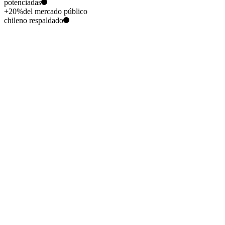
potenciadas
+
20
%
del mercado público
chileno respaldado
Falta de
liquidez
La
razón #1
de quiebra
de las pymes chilenas
Ventas bajas
Pagos atrasados
Desorden financiero
Imprevistos tributarios
Sea cual sea
el obstáculo,
tenemos
la
solución
financiera
para tu negocio
Financiamiento
Gestión financiera
Garantías para licitaciones