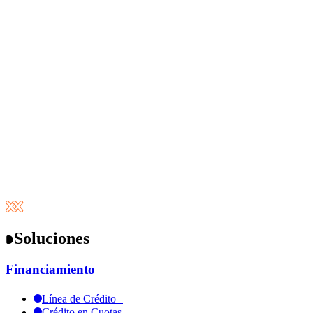
¿Listo para
potenciar tu
negocio?
Empezar ahora
Soluciones
Financiamiento
Línea de Crédito
Crédito en Cuotas