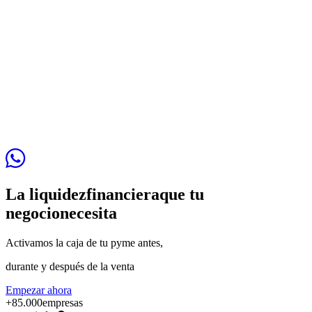
I
La liquidez
financiera
que tu
negocio
necesita
Activamos la caja de tu pyme
antes,
durante y después de la venta
Empezar ahora
+
85.000
empresas