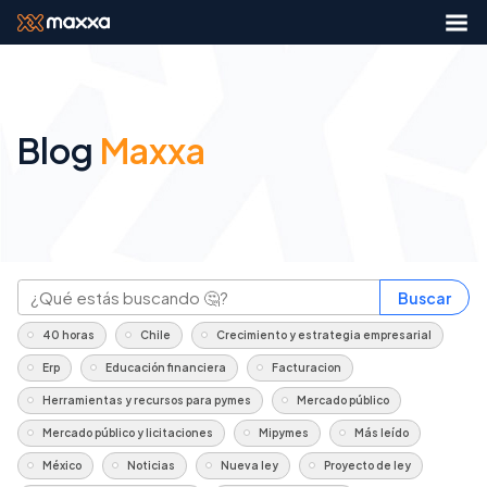
Blog
Maxxa
Buscar
40 horas
Chile
Crecimiento y estrategia empresarial
Erp
Educación financiera
Facturacion
Herramientas y recursos para pymes
Mercado público
Mercado público y licitaciones
Mipymes
Más leído
México
Noticias
Nueva ley
Proyecto de ley