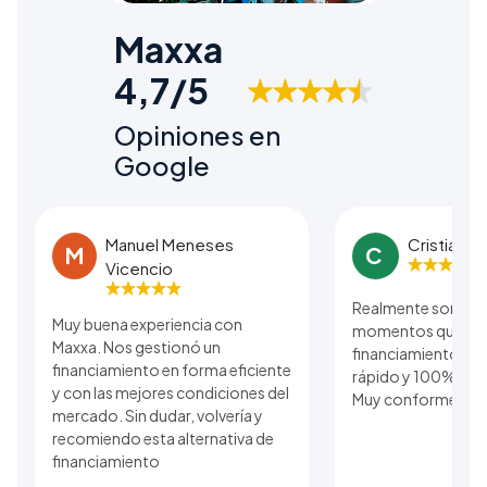
Maxxa
4,7/5
Opiniones en
Google
Manuel Meneses
Cristian B
M
C
Vicencio
Realmente son una
Muy buena experiencia con
momentos que se r
Maxxa. Nos gestionó un
financiamiento. El
financiamiento en forma eficiente
rápido y 100% real 
y con las mejores condiciones del
Muy conforme con 
mercado. Sin dudar, volvería y
recomiendo esta alternativa de
financiamiento