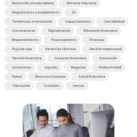
Reducción jornada laboral
Reforma tributaria
Regulaciones y cumplimiento
Sii
Tendencias e innovación
Capacitaciones
Contabilidad
Convocatorias
Digitalización
Educación financiera
Emprendimiento
Financiamiento
Finanzas
Flujo de caja
Garantías técnicas
Gestión empresarial
Gestión financiera
Inclusion financiera
Innovación
Licitaciones
Liquidez
Negocios
Productividad
Pymes
Recursos humanos
Salud financiera
Tributación
Tutoriales
Ventas