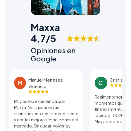
Maxxa
4,7/5
Opiniones en
Google
Manuel Meneses
Cristian B
M
C
Vicencio
Realmente son una
Muy buena experiencia con
momentos que se r
Maxxa. Nos gestionó un
financiamiento. El
financiamiento en forma eficiente
rápido y 100% real 
y con las mejores condiciones del
Muy conforme con 
mercado. Sin dudar, volvería y