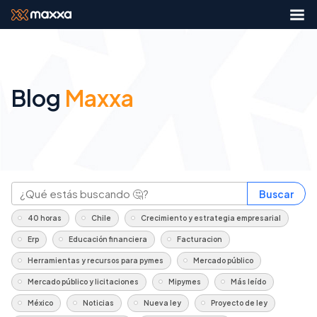
Blog
Maxxa
Buscar
40 horas
Chile
Crecimiento y estrategia empresarial
Erp
Educación financiera
Facturacion
Herramientas y recursos para pymes
Mercado público
Mercado público y licitaciones
Mipymes
Más leído
México
Noticias
Nueva ley
Proyecto de ley