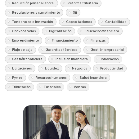
Reducción jornada laboral
Reforma tributaria
Regulaciones y cumplimiento
Sii
Tendencias e innovación
Capacitaciones
Contabilidad
Convocatorias
Digitalización
Educación financiera
Emprendimiento
Financiamiento
Finanzas
Flujo de caja
Garantías técnicas
Gestión empresarial
Gestión financiera
Inclusion financiera
Innovación
Licitaciones
Liquidez
Negocios
Productividad
Pymes
Recursos humanos
Salud financiera
Tributación
Tutoriales
Ventas