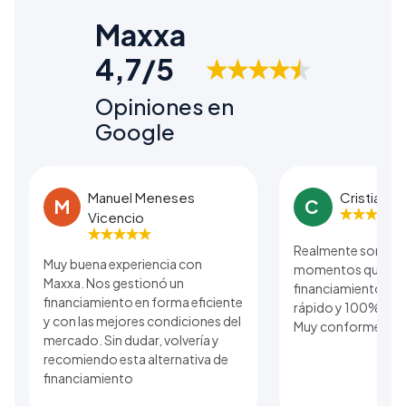
Maxxa
4,7/5
Opiniones en
Google
Manuel Meneses
Cristian B
M
C
Vicencio
Realmente son una
Muy buena experiencia con
momentos que se r
Maxxa. Nos gestionó un
financiamiento. El
financiamiento en forma eficiente
rápido y 100% real 
y con las mejores condiciones del
Muy conforme con 
mercado. Sin dudar, volvería y
recomiendo esta alternativa de
financiamiento