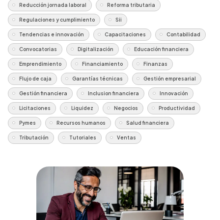
Reducción jornada laboral
Reforma tributaria
Regulaciones y cumplimiento
Sii
Tendencias e innovación
Capacitaciones
Contabilidad
Convocatorias
Digitalización
Educación financiera
Emprendimiento
Financiamiento
Finanzas
Flujo de caja
Garantías técnicas
Gestión empresarial
Gestión financiera
Inclusion financiera
Innovación
Licitaciones
Liquidez
Negocios
Productividad
Pymes
Recursos humanos
Salud financiera
Tributación
Tutoriales
Ventas