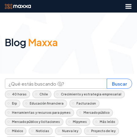
Blog
Maxxa
Buscar
40 horas
Chile
Crecimiento y estrategia empresarial
Erp
Educación financiera
Facturacion
Herramientas y recursos para pymes
Mercado público
Mercado público y licitaciones
Mipymes
Más leído
México
Noticias
Nueva ley
Proyecto de ley