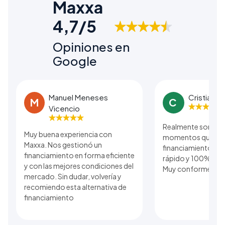
Maxxa
4,7/5
Opiniones en
Google
Manuel Meneses
Cristian B
M
C
Vicencio
Realmente son una
Muy buena experiencia con
momentos que se r
Maxxa. Nos gestionó un
financiamiento. El
financiamiento en forma eficiente
rápido y 100% real 
y con las mejores condiciones del
Muy conforme con 
mercado. Sin dudar, volvería y
recomiendo esta alternativa de
financiamiento