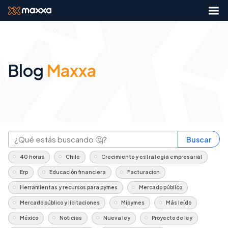
Blog
Maxxa
Buscar
40 horas
Chile
Crecimiento y estrategia empresarial
Erp
Educación financiera
Facturacion
Herramientas y recursos para pymes
Mercado público
Mercado público y licitaciones
Mipymes
Más leído
México
Noticias
Nueva ley
Proyecto de ley