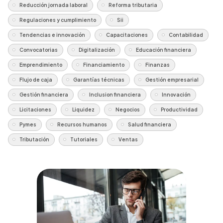
Reducción jornada laboral
Reforma tributaria
Regulaciones y cumplimiento
Sii
Tendencias e innovación
Capacitaciones
Contabilidad
Convocatorias
Digitalización
Educación financiera
Emprendimiento
Financiamiento
Finanzas
Flujo de caja
Garantías técnicas
Gestión empresarial
Gestión financiera
Inclusion financiera
Innovación
Licitaciones
Liquidez
Negocios
Productividad
Pymes
Recursos humanos
Salud financiera
Tributación
Tutoriales
Ventas