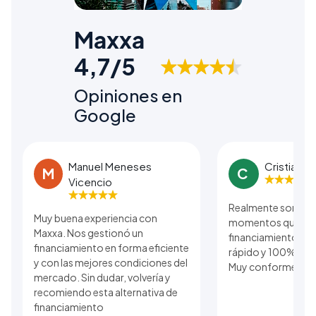
Maxxa
4,7/5
Opiniones en
Google
Manuel Meneses
Cristian B
M
C
Vicencio
Realmente son una
Muy buena experiencia con
momentos que se r
Maxxa. Nos gestionó un
financiamiento. El
financiamiento en forma eficiente
rápido y 100% real 
y con las mejores condiciones del
Muy conforme con 
mercado. Sin dudar, volvería y
recomiendo esta alternativa de
financiamiento