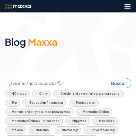
Blog
Maxxa
Buscar
40 horas
Chile
Crecimiento y estrategia empresarial
Erp
Educación financiera
Facturacion
Herramientas y recursos para pymes
Mercado público
Mercado público y licitaciones
Mipymes
Más leído
México
Noticias
Nueva ley
Proyecto de ley