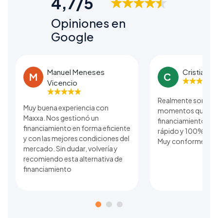
4,7/5
Opiniones en
Google
Manuel Meneses
Cristian B
M
C
Vicencio
Realmente son una
Muy buena experiencia con
momentos que se r
Maxxa. Nos gestionó un
financiamiento. El
financiamiento en forma eficiente
rápido y 100% real 
y con las mejores condiciones del
Muy conforme con 
mercado. Sin dudar, volvería y
recomiendo esta alternativa de
financiamiento