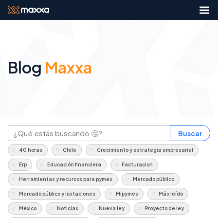
Blog
Maxxa
Buscar
40 horas
Chile
Crecimiento y estrategia empresarial
Erp
Educación financiera
Facturacion
Herramientas y recursos para pymes
Mercado público
Mercado público y licitaciones
Mipymes
Más leído
México
Noticias
Nueva ley
Proyecto de ley