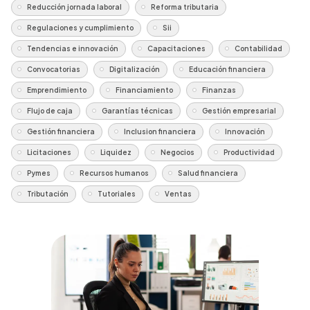
Reducción jornada laboral
Reforma tributaria
Regulaciones y cumplimiento
Sii
Tendencias e innovación
Capacitaciones
Contabilidad
Convocatorias
Digitalización
Educación financiera
Emprendimiento
Financiamiento
Finanzas
Flujo de caja
Garantías técnicas
Gestión empresarial
Gestión financiera
Inclusion financiera
Innovación
Licitaciones
Liquidez
Negocios
Productividad
Pymes
Recursos humanos
Salud financiera
Tributación
Tutoriales
Ventas