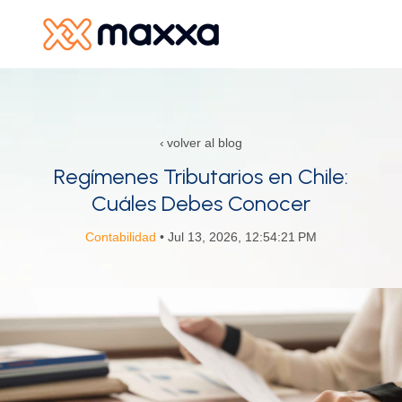
SKIP
TO
CONTENT
Productos y Servicios
volver al blog
Recursos
Regímenes Tributarios en Chile:
Cuáles Debes Conocer
Alianzas
Contabilidad
• Jul 13, 2026, 12:54:21 PM
Nosotros
R
In