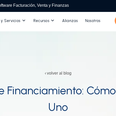
ftware Facturación, Venta y Finanzas
Toggle
Toggle
 y Servicios
Recursos
Alianzas
Nosotros
children
children
for
for
Productos
Recursos
y
Servicios
volver al blog
e Financiamiento: Cóm
Uno