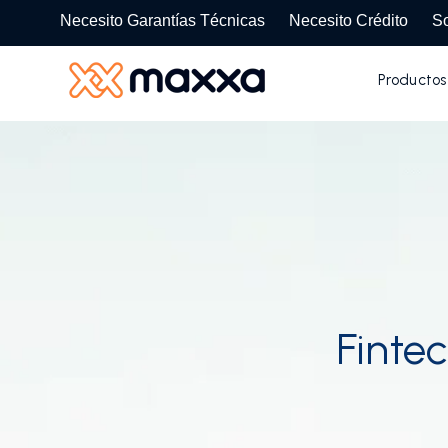
SKIP
TO
Necesito Garantías Técnicas
Necesito Crédito
So
CONTENT
Productos
Fintec