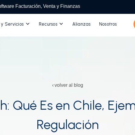
ftware Facturación, Venta y Finanzas
Toggle
Toggle
 y Servicios
Recursos
Alianzas
Nosotros
children
children
for
for
Productos
Recursos
y
Servicios
volver al blog
h: Qué Es en Chile, Eje
Regulación