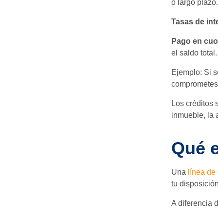
o largo plazo.
Tasas de int
Pago en cuo
el saldo total.
Ejemplo: Si so
comprometes a
Los créditos 
inmueble, la
Qué e
Una
línea de 
tu disposició
A diferencia d