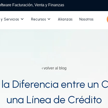
ftware Facturación, Venta y Finanzas
Toggle
Toggle
 y Servicios
Recursos
Alianzas
Nosotros
children
children
for
for
Productos
Recursos
y
Servicios
volver al blog
 la Diferencia entre un C
una Línea de Crédito