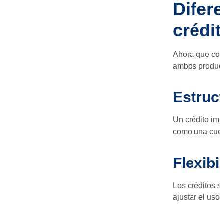
Difer
crédi
Ahora que con
ambos produc
Estruc
Un crédito imp
como una cuen
Flexibi
Los créditos 
ajustar el us