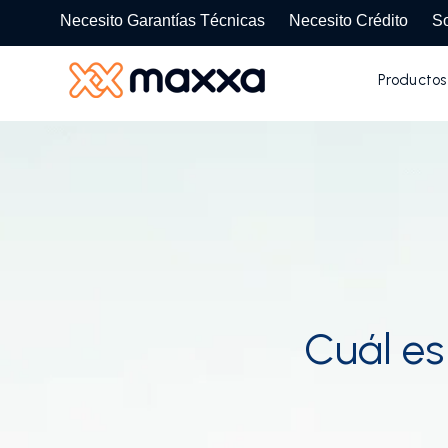
SKIP
TO
Necesito Garantías Técnicas
Necesito Crédito
So
CONTENT
Productos
Cuál es