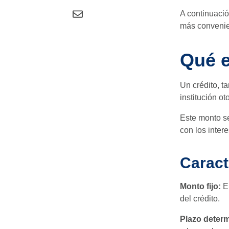
A continuació
más convenien
Qué e
Un crédito, 
institución ot
Este monto s
con los inter
Caract
Monto fijo:
E
del crédito.
Plazo deter