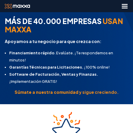
MÁS DE 40.000 EMPRESAS
USAN
MAXXA
Apoyamos a tu negocio para que crezca con:
Financiamiento rápido
. Evalúate. ¡Te respondemos en
minutos!
Garantías Técnicas para Licitaciones.
¡100% online!
Software de Facturación, Ventas y Finanzas.
¡Implementación GRATIS!
Súmate a nuestra comunidad
y sigue creciendo.