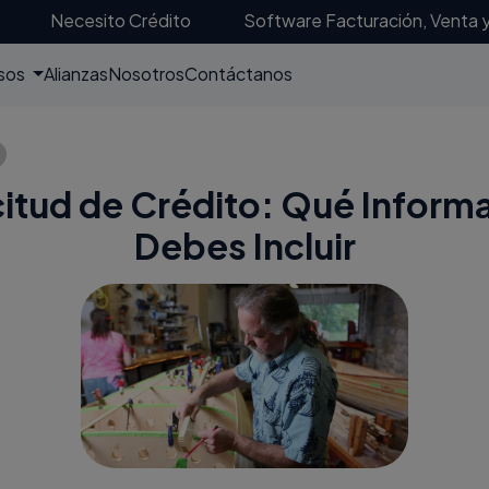
Necesito Crédito
Software Facturación, Venta 
sos
Alianzas
Nosotros
Contáctanos
citud de Crédito: Qué Inform
Debes Incluir