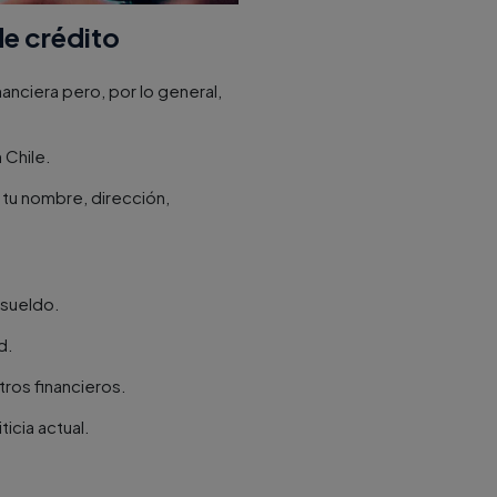
de crédito
nanciera pero, por lo general,
 Chile.
 tu nombre, dirección,
 sueldo.
d.
tros financieros.
ticia actual.
o