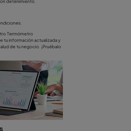
con detenimiento.
ondiciones.
uestro Termómetro
e tu información actualizada y
salud de tu negocio. ¡Pruébalo
s