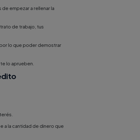
de empezar a rellenar la
rato de trabajo, tus
, por lo que poder demostrar
te lo aprueben.
édito
terés.
e a la cantidad de dinero que