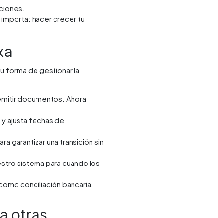
aciones.
 importa: hacer crecer tu
xa
u forma de gestionar la
 emitir documentos. Ahora
y ajusta fechas de
 garantizar una transición sin
stro sistema para cuando los
como conciliación bancaria,
a otras