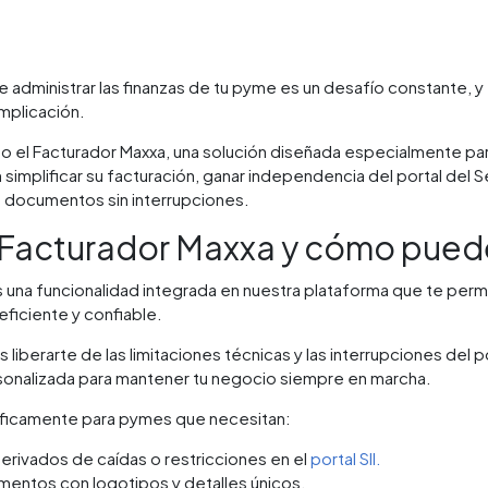
administrar las finanzas de tu pyme es un desafío constante, y
omplicación.
o el Facturador Maxxa, una solución diseñada especialmente p
implificar su facturación, ganar independencia del portal del S
sus documentos sin interrupciones.
 Facturador Maxxa y cómo pued
s una funcionalidad integrada en nuestra plataforma que te per
eficiente y confiable.
s liberarte de las limitaciones técnicas y las interrupciones del p
rsonalizada para mantener tu negocio siempre en marcha.
ficamente para pymes que necesitan:
derivados de caídas o restricciones en el
portal SII.
mentos con logotipos y detalles únicos.