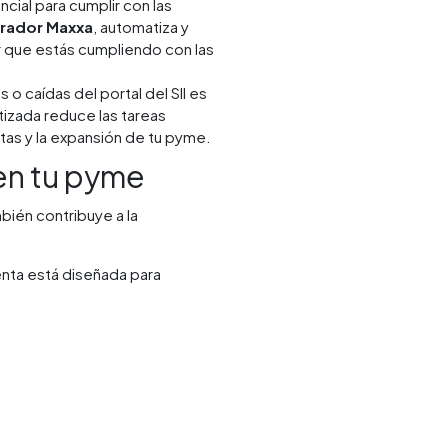
cial para cumplir con las
rador Maxxa
, automatiza y
er que estás cumpliendo con las
o caídas del portal del SII es
tizada reduce las tareas
tas y la expansión de tu pyme.
en tu pyme
bién contribuye a la
enta está diseñada para