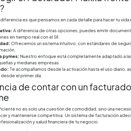
?
diferencia es que pensamos en cada detalle para hacer tu vida m
ativa:
A diferencia de otras opciones, puedes emitir document
es en tiempo real con el SII.
idad:
Ofrecemos un sistema intuitivo, con estándares de segurid
rmación.
a pymes:
Nuestro enfoque está completamente adaptado a la
ueñas y medianas empresas.
ado:
Te acompañamos desde la activación hasta el uso diario, 
 desde el primer día.
ncia de contar con un facturado
yme
ficiente no es solo una cuestión de comodidad, sino una necesi
er y mantenerse competitiva. Un sistema de facturación ade
ofesionalización y salud financiera de tu negocio.