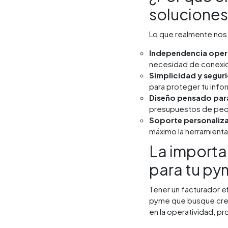
soluciones
Lo que realmente nos 
Independencia oper
necesidad de conexion
Simplicidad y segur
para proteger tu info
Diseño pensado par
presupuestos de peq
Soporte personaliz
máximo la herramienta
La importa
para tu p
Tener un facturador e
pyme que busque crec
en la operatividad, pr