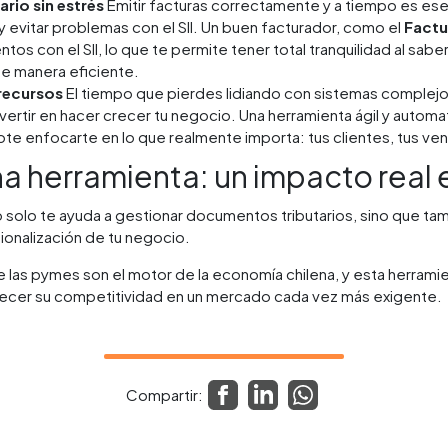
rio sin estrés
Emitir facturas correctamente y a tiempo es esen
y evitar problemas con el SII. Un buen facturador, como el
Factu
tos con el SII, lo que te permite tener total tranquilidad al sab
e manera eficiente.
 recursos
El tiempo que pierdes lidiando con sistemas complejos 
vertir en hacer crecer tu negocio. Una herramienta ágil y automa
te enfocarte en lo que realmente importa: tus clientes, tus ven
a herramienta: un impacto real 
o solo te ayuda a gestionar documentos tributarios, sino que tam
sionalización de tu negocio.
las pymes son el motor de la economía chilena, y esta herrami
lecer su competitividad en un mercado cada vez más exigente.
Compartir: