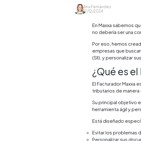
Ana Fernández
17/12/2024
En Maxxa sabemos que 
no debería ser una c
Por eso, hemos cread
empresas que buscan s
(SII), y personalizar 
¿Qué es el
El Facturador Maxxa e
tributarios de manera 
Su principal objetivo e
herramienta ágil y pe
Está diseñado especí
Evitar los problemas 
Personalizar sus docu