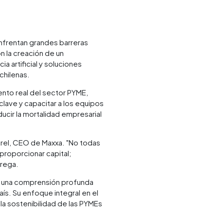
nfrentan grandes barreras
n la creación de un
a artificial y soluciones
chilenas.
ento real del sector PYME,
 clave y capacitar a los equipos
cir la mortalidad empresarial
erel, CEO de Maxxa. "No todas
proporcionar capital;
grega.
 y una comprensión profunda
ís. Su enfoque integral en el
a sostenibilidad de las PYMEs