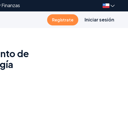
y Finanzas
Iniciar sesión
Regístrate
ento de
gía