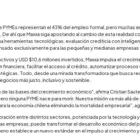
 de PYMEs representan el 43% del empleo formal, pero muchas e
. De ahí que Maxxa siga apostando al cambio de esta realidad co
herramientas tecnológicas, evaluación crediticia con inteligenci
pensado exclusivamente para las pequeñas y medianas empresas 
ivos y USD $10,6 millones invertidos, Maxxa impulsa el crecimi
 financiera, facilitar el acceso al crédito, automatizar procesos
atégicas. Todo, desde una mirada transformadora que busca redu
egocios más justo, inclusivo y sostenible.
a de las bases del crecimiento económico", afirma Cristian Saut
ero ninguna PYME nace para morir. Nuestra misión va más allá de 
ra la economía chilena eliminando la mortalidad empresarial”, a
ración entre distintos sectores, potenciada por la tecnología
las empresas, puede transformar el desarrollo económico del pa
o establece un nuevo estándar en el impulso al crecimiento y l