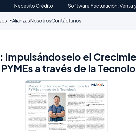
Necesito Crédito
Software Facturación, Venta 
sos
Alianzas
Nosotros
Contáctanos
 Impulsándoselo el Crecimi
s PYMEs a través de la Tecnolo