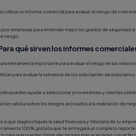
en utilizar un informe comercial para evaluar el riesgo de conce
s por empresas para entender mejor los grados de seguridad al 
de riesgo.
Para qué sirven los informes comerciale
na herramienta importante para evaluar el riesgo en las relacio
ilizan para evaluar la solvencia de los solicitantes de préstamos
ién pueden ayudar a seleccionar proveedores y clientes sólidos
ión valiosa sobre los riesgos asociados a la realización de ne
s a que diagnostiques la salud financiera y tributaria de tu empr
rramienta 100% gratuita que te entregará un completo reporte c
os para que puedas tomar decisiones más acertadas con el fin de