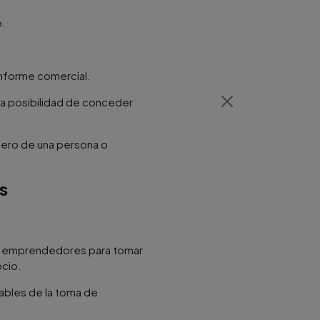
o.
 informe comercial.
 la posibilidad de conceder
ciero de una persona o
s
 y emprendedores para tomar
ocio.
sables de la toma de