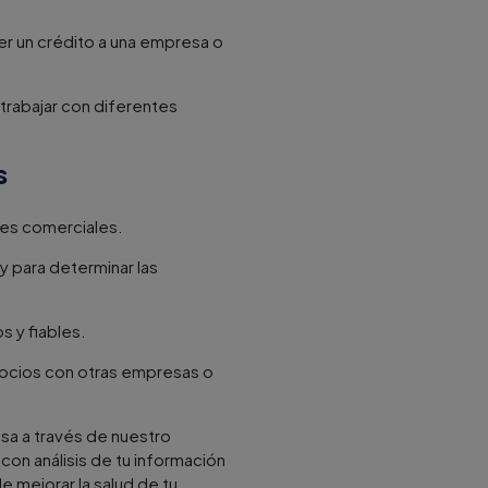
der un crédito a una empresa o
trabajar con diferentes
s
nes comerciales.
 y para determinar las
 y fiables.
gocios con otras empresas o
esa a través de nuestro
on análisis de tu información
 mejorar la salud de tu