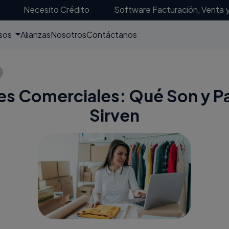
Necesito Crédito
Software Facturación, Venta 
sos
Alianzas
Nosotros
Contáctanos
es Comerciales: Qué Son y P
Sirven