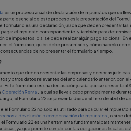
ta
es un proceso anual de declaración de impuestos que se llev
una parte esencial de este proceso es la presentación del Formula
te formulario es una declaración jurada que deben presentar las
 y pagar el impuesto correspondiente, y también para determinar
 de impuestos, o si se debe realizar algún pago adicional. En e
ir en el formulario, quién debe presentarlo y cómo hacerlo cor
 consecuencias de no presentar el formulario a tiempo.
?
cumento que deben presentar las empresas y personas jurídicas en
tos y otros datos relevantes del año calendario anterior, con el 
 Este formulario es una declaración jurada que se presenta al 
a
Operación Renta
, la cual se lleva a cabo principalmente dura
mbargo, el Formulario 22 se presenta desde el 1ero de abril de c
 el Formulario 22 no solo es utilizado para calcular el impuesto 
rechos a devolución o compensación de impuestos
, o si se d
 el Formulario 22 es una herramienta fundamental para mantener al
rídicas, ya que permite cumplir con las obligaciones fiscales est