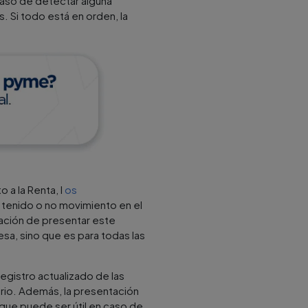
 caso de detectar alguna
. Si todo está en orden, la
 a la Renta, l
os
tenido o no movimiento en el
igación de presentar este
esa, sino que es para todas las
egistro actualizado de las
tario. Además, la presentación
o que puede ser útil en caso de