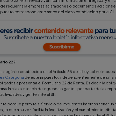
ulario 22, el SII revisa y verifica la información entregada, y en
ede requerir a la empresa aclaraciones o documentos adicionales
uesto correspondiente antes del plazo establecido por el SII.
ario 22?
, según lo establecido en el Artículo 65 de la Ley sobre Impuesto
era Categoría
de este impuesto, independientemente de si han 
 obligados a presentar el Formulario 22 de Renta. Es decir, la obl
onada a la existencia de ingresos o gastos por parte de la empr
actividades vigente ante el SII.
nte porque permite al Servicio de Impuestos Internos tener un r
 lo que a su vez facilita la fiscalización y el cumplimiento tribu
a las empresas justificar sus gastos y deducciones ante el SII, l