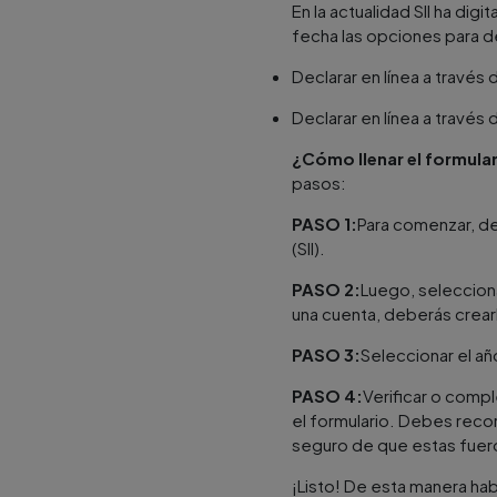
En la actualidad SII ha dig
fecha las opciones para de
Declarar en línea a través d
Declarar en línea a travé
¿Cómo llenar el formula
pasos:
PASO 1:
Para comenzar, deb
(SII).
PASO 2:
Luego, selecciona
una cuenta, deberás crearl
PASO 3:
Seleccionar el añ
PASO 4:
Verificar o compl
el formulario. Debes recor
seguro de que estas fuero
¡Listo! De esta manera ha