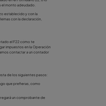
an el monto adeudado.
o establecido y con la
blemas con la declaración,
etado el F22 como te
agar impuestos en la Operación
damos contactar a un contador
onsta de los siguientes pasos:
pago que prefieras, como
entregará un comprobante de