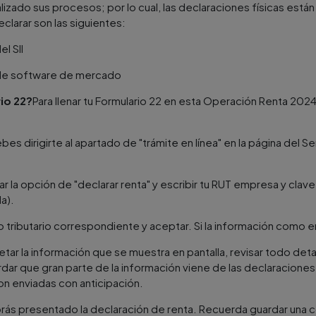
italizado sus procesos; por lo cual, las declaraciones físicas están
clarar son las siguientes:
el SII
s de software de mercado
rio 22?
Para llenar tu Formulario 22 en esta Operación Renta 2024
es dirigirte al apartado de "trámite en línea" en la página del S
r la opción de "declarar renta" y escribir tu RUT empresa y clave
a).
o tributario correspondiente y aceptar. Si la información como 
etar la información que se muestra en pantalla, revisar todo det
dar que gran parte de la información viene de las declaraciones
n enviadas con anticipación.
brás presentado la declaración de renta. Recuerda guardar una 