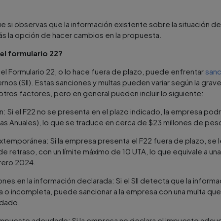
e si observas que la información existente sobre la situación d
rás la opción de hacer cambios en la propuesta.
el formulario 22?
el Formulario 22, o lo hace fuera de plazo, puede enfrentar
sanc
rnos (SII). Estas sanciones y multas pueden variar según la grav
ros factores, pero en general pueden incluir lo siguiente:
: Si el F22 no se presenta en el plazo indicado, la empresa podr
ias Anuales), lo que se traduce en cerca de $23 millones de pe
xtemporánea: Si la empresa presenta el F22 fuera de plazo, se l
e retraso, con un límite máximo de 10 UTA, lo que equivale a una
rero 2024.
ones en la información declarada: Si el SII detecta que la inform
ta o incompleta, puede sancionar a la empresa con una multa que
udado.
impuesto adeudado: Si la empresa no declara el impuesto adeuda