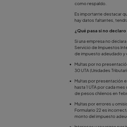
como respaldo.
Es importante destacar qu
hay datos faltantes, tend
¿Qué pasa si no declaro 
Si una empresa no declara 
Servicio de Impuestos Inte
de impuesto adeudado y ot
Multas por no presentación
30 UTA (Unidades Tributar
Multas por presentación e
hasta 1 UTA por cada mes d
de pesos chilenos en feb
Multas por errores u omisi
Formulario 22 es incorrec
monto del impuesto ade
Intereses y recargos por 