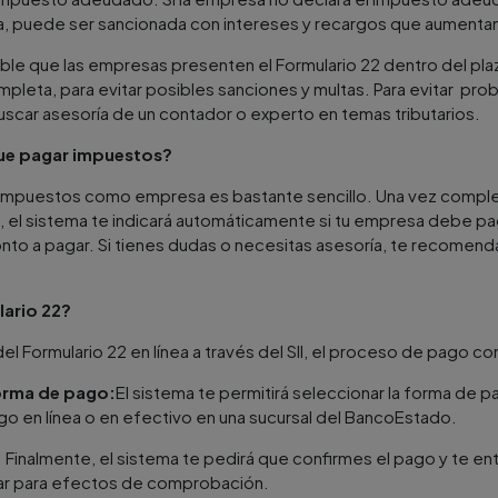
a, puede ser sancionada con intereses y recargos que aument
le que las empresas presenten el Formulario 22 dentro del plaz
pleta, para evitar posibles sanciones y multas. Para evitar pro
car asesoría de un contador o experto en temas tributarios.
ue pagar impuestos?
r impuestos como empresa es bastante sencillo. Una vez compl
o, el sistema te indicará automáticamente si tu empresa debe p
onto a pagar. Si tienes dudas o necesitas asesoría, te recomen
ario 22?
el Formulario 22 en línea a través del SII, el proceso de pago c
orma de pago:
El sistema te permitirá seleccionar la forma de 
go en línea o en efectivo en una sucursal del BancoEstado.
 Finalmente, el sistema te pedirá que confirmes el pago y te 
ar para efectos de comprobación.