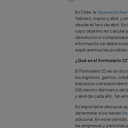
En Chile, la
Operación Ren
febrero, marzo y abril, y 
desde el 1ero de abril. Es
cuyo objetivo es calcular
devolución o compensación
información se debe inclu
explicaremos las posibles
¿Qué es el formulario 22
El Formulario 22 es un do
los ingresos, gastos, crédi
impuesto correspondiente.
(SII) dentro del marco de l
y abril de cada año. Sin e
Es importante destacar que
determinar si se tienen
de
adicional. En este sentido,
las empresas y personas ju