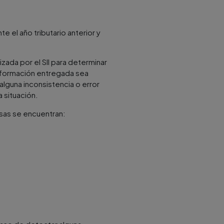
 el año tributario anterior y
zada por el SII para determinar
información entregada sea
lguna inconsistencia o error
 situación.
esas se encuentran: