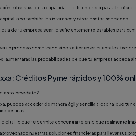
ción exhaustiva de la capacidad de tu empresa para afrontar el 
capital, sino también los intereses y otros gastos asociados.
 caja de tu empresa sean lo suficientemente estables para cump
er un proceso complicado si no se tienen en cuenta los facto
es, aumentarás las probabilidades de que tu empresa acceda al 
xxa: Créditos Pyme rápidos y 100% onl
amiento inmediato?
xa, puedes acceder de manera ágil y sencilla al capital que tu n
innecesarias.
igital, lo que te permite concentrarte en lo que realmente impo
rovechado nuestras soluciones financieras para llevar sus proy