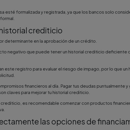
sa esté formalizada y registrada, ya que los bancos solo consi
formal​.
istorial crediticio
actor determinante en la aprobación de un crédito.
o negativo que puede tener un historial crediticio deficiente o 
zan este registro para evaluar el riesgo de impago, por lo que un 
icitud​.
mpromisos financieros al día. Pagar tus deudas puntualmente y 
n claves para mejorar tu historial crediticio.
ial crediticio, es recomendable comenzar con productos financi
a​.
rrectamente las opciones de financia