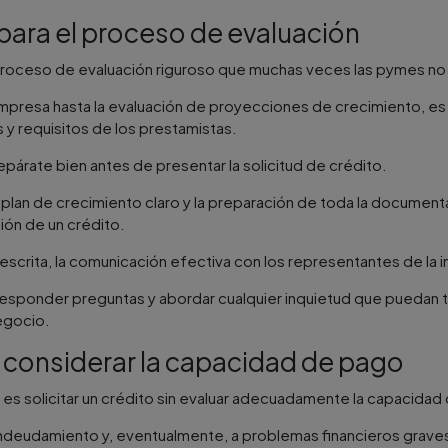
para el proceso de evaluación
un proceso de evaluación riguroso que muchas veces las pymes n
mpresa hasta la evaluación de proyecciones de crecimiento, e
 y requisitos de los prestamistas​.
epárate bien antes de presentar la solicitud de crédito.
 plan de crecimiento claro y la preparación de toda la documen
ón de un crédito​.
rita, la comunicación efectiva con los representantes de la ins
l responder preguntas y abordar cualquier inquietud que puedan 
egocio.
n considerar la capacidad de pago
 es solicitar un crédito sin evaluar adecuadamente la capacida
ndeudamiento y, eventualmente, a problemas financieros graves