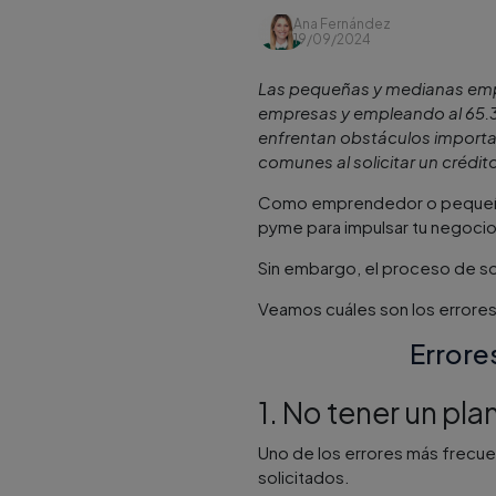
Ana Fernández
19/09/2024
Las pequeñas y medianas empr
empresas y empleando al 65.3
enfrentan obstáculos important
comunes al solicitar un crédi
Como emprendedor o pequeño e
pyme para impulsar tu negoci
Sin embargo, el proceso de so
Veamos cuáles son los errore
Errore
1. No tener un pla
Uno de los errores más frecuen
solicitados.