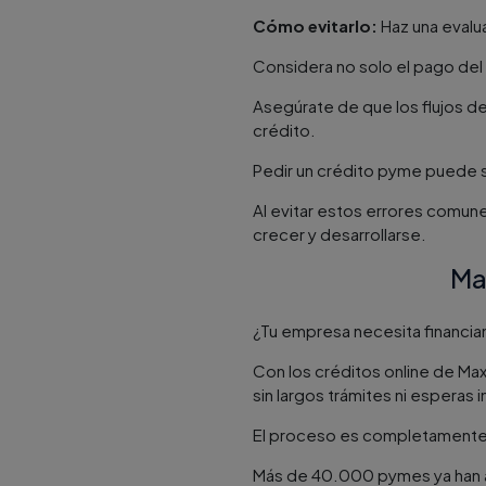
Cómo evitarlo:
Haz una evalua
Considera no solo el pago del 
Asegúrate de que los flujos de
crédito.
Pedir un crédito pyme puede s
Al evitar estos errores comun
crecer y desarrollarse.
Ma
¿Tu empresa necesita financi
Con los créditos online de Max
sin largos trámites ni esperas 
El proceso es completamente d
Más de 40.000 pymes ya han ap