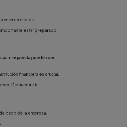
o toman en cuenta.
s importante estar preparado
tación requerida pueden ser
titución financiera es crucial.
tener. Demuestra tu
d de pago de la empresa.
​.