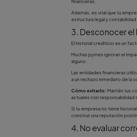
financieras.
Además, es vital que tu empre
estructura legal y contabilidad 
3. Desconocer el h
El historial crediticio es un f
Muchas pymes ignoran el impact
alguno.
Las entidades financieras utili
a un rechazo inmediato de la sol
Cómo evitarlo:
Mantén tus co
actuales con responsabilidad so
Si tu empresa no tiene histor
construir una reputación positiv
4. No evaluar co