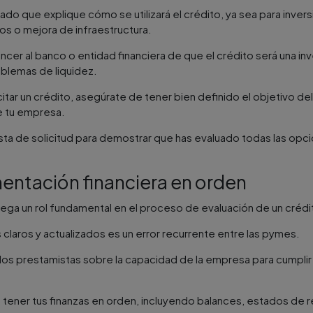
lado que explique cómo se utilizará el crédito, ya sea para inver
os o mejora de infraestructura.
ncer al banco o entidad financiera de que el crédito será una in
blemas de liquidez​.
itar un crédito, asegúrate de tener bien definido el objetivo d
e tu empresa.
esta de solicitud para demostrar que has evaluado todas las opc
entación financiera en orden
uega un rol fundamental en el proceso de evaluación de un crédi
s claros y actualizados es un error recurrente entre las pymes.
os prestamistas sobre la capacidad de la empresa para cumplir 
tener tus finanzas en orden, incluyendo balances, estados de 