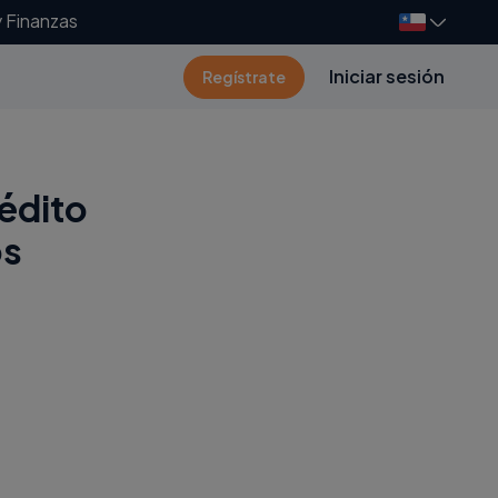
y Finanzas
Iniciar sesión
Regístrate
rédito
os