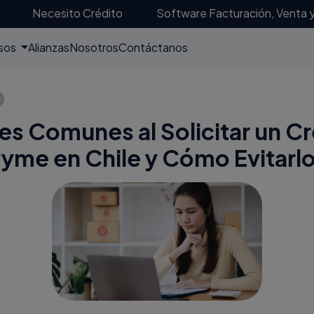
Necesito Crédito
Software Facturación, Venta 
sos
Alianzas
Nosotros
Contáctanos
es Comunes al Solicitar un C
yme en Chile y Cómo Evitarl