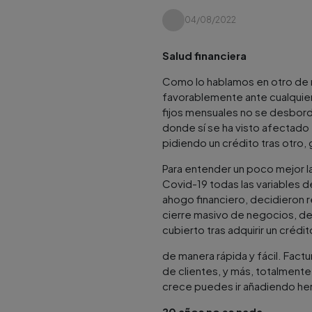
04/08/2022
Salud financiera
Como lo hablamos en otro de nu
favorablemente ante cualquier
fijos mensuales no se desbord
donde sí se ha visto afectad
pidiendo un crédito tras otro,
Para entender un poco mejor la
Covid-19 todas las variables d
ahogo financiero, decidieron rec
cierre masivo de negocios, de
cubierto tras adquirir un crédi
de manera rápida y fácil. Fact
de clientes, y más, totalmente
crece puedes ir añadiendo he
20 años no es nada