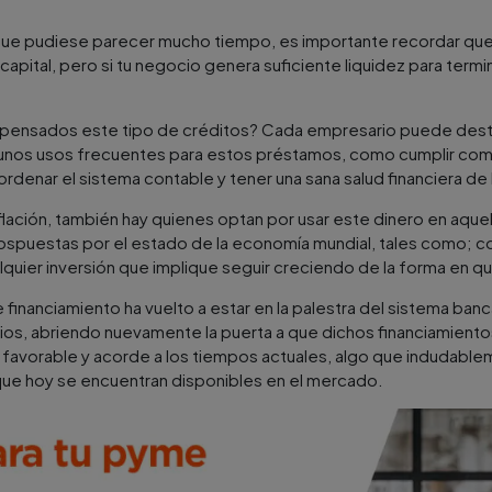
que pudiese parecer mucho tiempo, es importante recordar que
ital, pero si tu negocio genera suficiente liquidez para termin
 pensados este tipo de créditos? Cada empresario puede desti
gunos usos frecuentes para estos préstamos, como cumplir com
rdenar el sistema contable y tener una sana salud financiera de
nflación, también hay quienes optan por usar este dinero en aque
pospuestas por el estado de la economía mundial, tales como; c
lquier inversión que implique seguir creciendo de la forma en q
de financiamiento ha vuelto a estar en la palestra del sistema banc
ios, abriendo nuevamente la puerta a que dichos financiamiento
 favorable y acorde a los tiempos actuales, algo que indudable
que hoy se encuentran disponibles en el mercado.