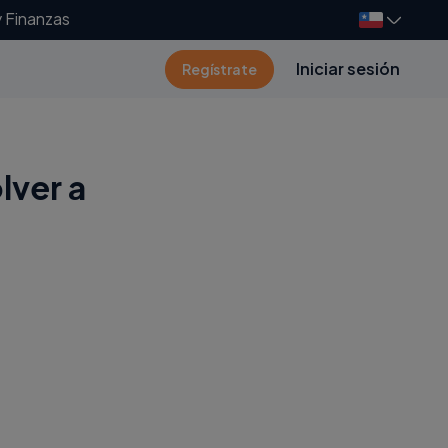
y Finanzas
Iniciar sesión
Regístrate
lver a