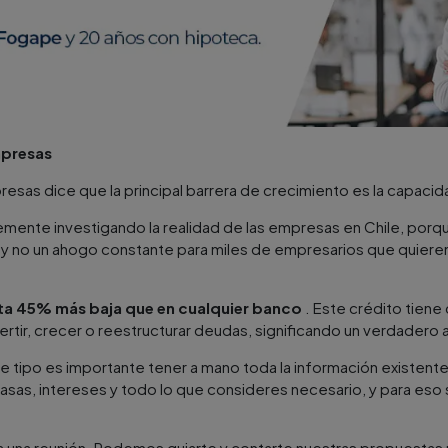
mpresas
resas dice que la principal barrera de crecimiento es la capa
ente investigando la realidad de las empresas en Chile, por
y no un ahogo constante para miles de empresarios que quieren 
a 45% más baja que en cualquier banco
. Este crédito tiene
rtir, crecer o reestructurar deudas, significando un verdadero al
e tipo es importante tener a mano toda la información existente.
tasas, intereses y todo lo que consideres necesario, y para es
 una reunión. Podemos guiarte y contarte nuestras propuestas 