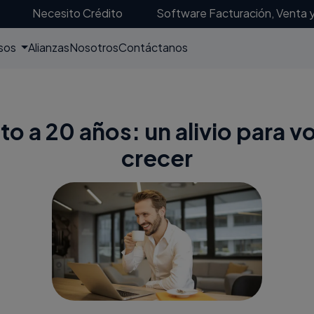
Necesito Crédito
Software Facturación, Venta 
sos
Alianzas
Nosotros
Contáctanos
to a 20 años: un alivio para vo
crecer