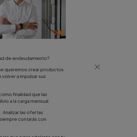
cidad de endeudamiento?
que queremos crear productos
volver a impulsar sus
 como finalidad que las
ivio a la carga mensual.
 Analizar las ofertas
o siempre contarás con
para que sigas adelante con tu