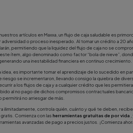
estros artículos en Maxxa, un flujo de caja saludable es primordi
 adversidad o proceso inesperado. Al tomar un crédito a 20 año
arán, permitiendo que la liquidez del flujo de caja no se comp
o este ítem, algo denominado como factor “bola de nieve”, don
 generando una inestabilidad financiera en continuo crecimiento.
 idea, es importante tomar el aprendizaje de lo sucedido en pan
e riesgo se incrementaron, llevando consigo la quiebra de dive
urrir a los flujos de caja y a cualquier crédito que les permitiera 
bido al no pago de dichos compromisos contractuales bancarios
to permitirá no arriesgar de más.
ura ilimitadamente, controla quién, cuánto y qué te deben, recib
 gratis. Comienza con las
herramientas gratuitas de por vida
,
rramientas avanzadas de pago a precios justos. ¡Comienza ahor