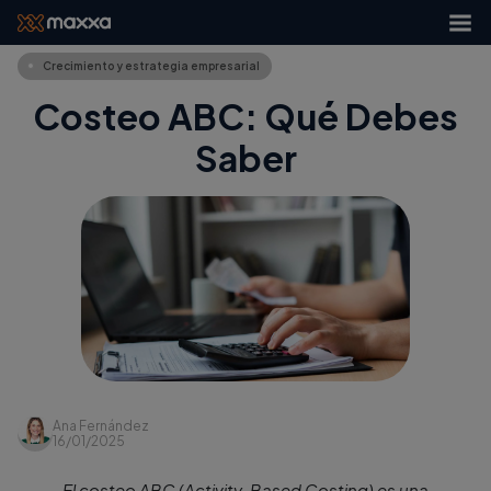
Crecimiento y estrategia empresarial
Costeo ABC: Qué Debes
Saber
Ana Fernández
16/01/2025
El costeo ABC (Activity-Based Costing) es una