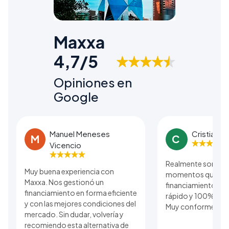
Maxxa
4,7/5
Opiniones en
Google
Manuel Meneses
Cristian B
M
C
Vicencio
Realmente son una
Muy buena experiencia con
momentos que se r
Maxxa. Nos gestionó un
financiamiento. El
financiamiento en forma eficiente
rápido y 100% real 
y con las mejores condiciones del
Muy conforme con 
mercado. Sin dudar, volvería y
recomiendo esta alternativa de