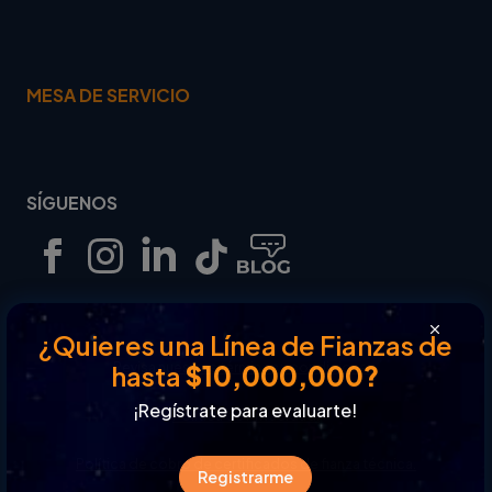
MESA DE SERVICIO
SÍGUENOS
¿Quieres una Línea de Fianzas de
Revisa nuestros términos y condiciones.
hasta
$10,000,000?
¡Regístrate para evaluarte!
Política de Privacidad.
Política de cobro de certificados de fianza técnica.
Registrarme