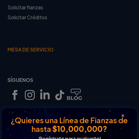
Solicitar fianzas
Solicitar Créditos
MESA DE SERVICIO
SÍGUENOS
¿Quieres una Línea de Fianzas de
Revisa nuestros términos y condiciones.
hasta
$10,000,000?
¡Regístrate para evaluarte!