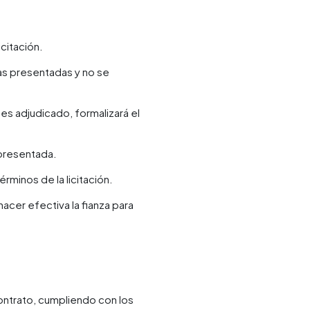
icitación.
tas presentadas y no se
 es adjudicado, formalizará el
 presentada.
rminos de la licitación.
acer efectiva la fianza para
contrato, cumpliendo con los