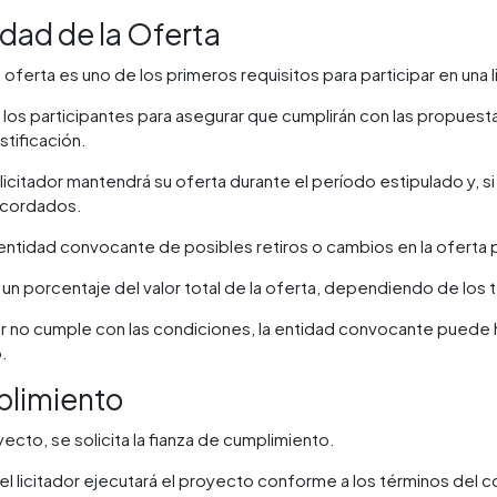
edad de la Oferta
 oferta es uno de los primeros requisitos para participar en una l
 a los participantes para asegurar que cumplirán con las propues
stificación.
 licitador mantendrá su oferta durante el período estipulado y, si
 acordados.
 entidad convocante de posibles retiros o cambios en la oferta
 porcentaje del valor total de la oferta, dependiendo de los té
dor no cumple con las condiciones, la entidad convocante puede h
.
plimiento
ecto, se solicita la fianza de cumplimiento.
el licitador ejecutará el proyecto conforme a los términos del 