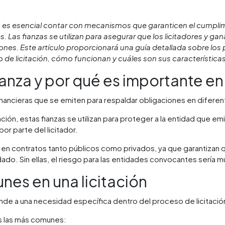
ón es esencial contar con mecanismos que garanticen el cumpli
. Las fianzas se utilizan para asegurar que los licitadores y ga
nes. Este artículo proporcionará una guía detallada sobre los p
 de licitación, cómo funcionan y cuáles son sus características
anza y por qué es importante en 
financieras que se emiten para respaldar obligaciones en diferen
ación, estas fianzas se utilizan para proteger a la entidad que em
or parte del licitador.
s en contratos tanto públicos como privados, ya que garantizan 
ado. Sin ellas, el riesgo para las entidades convocantes sería 
nes en una licitación
nde a una necesidad específica dentro del proceso de licitació
s las más comunes: