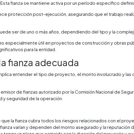
Esta fianza se mantiene activa por un período específico defini
ce protección post-ejecución, asegurando que el trabajo real
uede ser de uno o más años, dependiendo del tipo y la complej
 es especialmente útil en proyectos de construcción y obras p
nificativos para la entidad.
la fianza adecuada
implica entender el tipo de proyecto, el monto involucrado y las
n emisor de fianzas autorizado por la Comisión Nacional de Segu
dad y seguridad de la operación.
que la fianza cubra todos los riesgos relacionados con el proy
fianza varían y dependen del monto asegurado y la reputación del
nza tenga un plazo que coincida con la duración del proyecto y cu