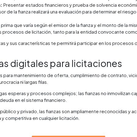
:
Presentar estados financieros y prueba de solvencia económi
or de la fianza realizará una evaluación para determinar el riesgo 
rima que varía según el emisor de la fianza y el monto de la mi
os procesos de licitación, tanto para la entidad convocante como 
as y sus características te permitirá participar en los procesos 
s digitales para licitaciones
s para mantenimiento de oferta, cumplimiento de contrato, vicio
ocracia ni largas filas.
gas esperas y procesos complejos; las fianzas no inmovilizan capi
deuda en el sistema financiero.
público y privado, las fianzas son ampliamente reconocidas y 
 y competitiva en cualquier licitación.