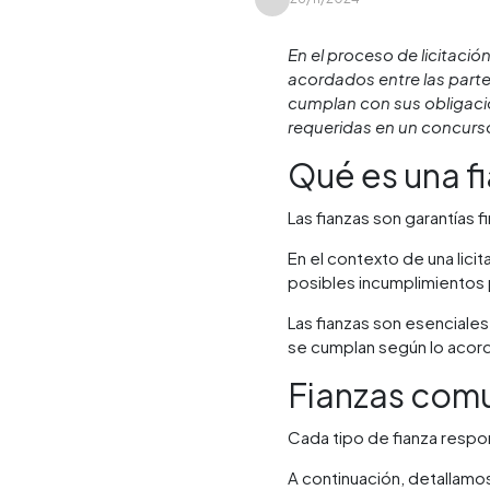
En el proceso de licitaci
acordados entre las partes
cumplan con sus obligacio
requeridas en un concurso
Qué es una fi
Las fianzas son garantías 
En el contexto de una licit
posibles incumplimientos p
Las fianzas son esenciale
se cumplan según lo acord
Fianzas comu
Cada tipo de fianza respo
A continuación, detallamo