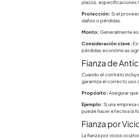
plazos, especificaciones t
Protección:
Si el proveed
daños o pérdidas.
Monto:
Generalmente es u
Consideración clave:
Est
pérdidas económicas signi
Fianza de Anti
Cuando el contrato incluye
garantiza el correcto uso
Propósito:
Asegurar que e
Ejemplo:
Si una empresa c
puede hacer efectiva la fi
Fianza por Vic
La fianza por vicios ocul