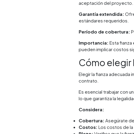
aceptación del proyecto. 
Garantía extendida:
Ofre
estándares requeridos.
Período de cobertura:
P
Importancia:
Esta fianza
pueden implicar costos sig
Cómo elegir 
Elegir la fianza adecuada 
contrato.
Es esencial trabajar con u
lo que garantiza la legali
Considera:
Cobertura:
Asegúrate de 
Costos:
Los costos de la 
Plazo:
Verifica que la fia