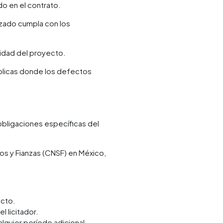
do en el contrato.
izado cumpla con los
idad del proyecto.
úblicas donde los defectos
 obligaciones específicas del
ros y Fianzas (CNSF) en México,
ecto.
 licitador.
alquier período adicional