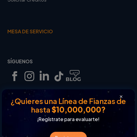
MESA DE SERVICIO
SÍGUENOS
¿Quieres una Línea de Fianzas de
Revisa nuestros términos y condiciones.
hasta
$10,000,000?
¡Regístrate para evaluarte!
Política de Privacidad.
Política de cobro de certificados de fianza técnica.