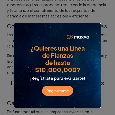
empresas agilizar el proceso, reduciendo la burocracia
y facilitando el cumplimiento de los requisitos de
garantía de manera más accesible y eficiente.
Competencia con grandes empresas
Las mipymes suelen competir con empresas de mayor
tamaño que cuentan con más recursos y experiencia en
licitaciones.
¿Quieres una Línea
de Fianzas
Sin embargo, la especialización en nichos específicos y
de hasta
la oferta de soluciones innovadoras pueden ser
ventajas competitivas para las pequeñas y medianas
$10,000,000?
empresas.
¡Regístrate para evaluarte!
Estrategias para aprovechar las
licitaciones
Registrarme
Capacitación y formación continua
Es fundamental que las empresas inviertan en la