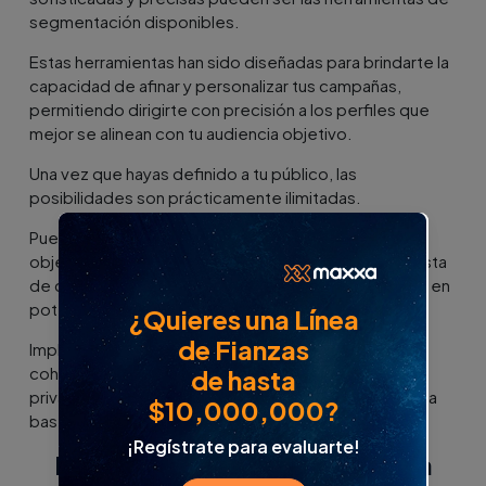
segmentación disponibles.
Estas herramientas han sido diseñadas para brindarte la
capacidad de afinar y personalizar tus campañas,
permitiendo dirigirte con precisión a los perfiles que
mejor se alinean con tu audiencia objetivo.
Una vez que hayas definido a tu público, las
posibilidades son prácticamente ilimitadas.
Puedes diseñar campañas exclusivas con el principal
objetivo de motivar a los usuarios a suscribirse a tu lista
de correos electrónicos, convirtiendo a seguidores en
potenciales clientes leales.
¿Quieres una Línea
de Fianzas
Implementando estas estrategias de manera
coherente y respetando siempre las normas de
de hasta
privacidad, tu Pyme estará en camino de construir una
$10,000,000?
base de correos sólida y comprometida.
¡Regístrate para evaluarte!
Herramientas para gestionar la