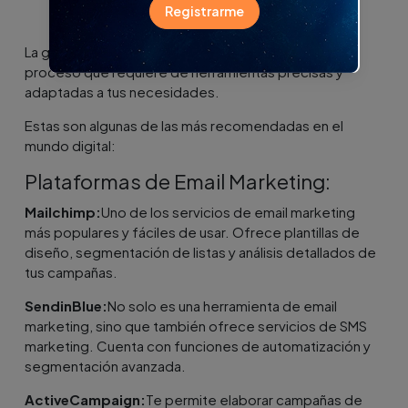
base de correos de tu Pyme
Registrarme
La gestión y expansión de una lista de correos es un
proceso que requiere de herramientas precisas y
adaptadas a tus necesidades.
Estas son algunas de las más recomendadas en el
mundo digital:
Plataformas de Email Marketing:
Mailchimp:
Uno de los servicios de email marketing
más populares y fáciles de usar. Ofrece plantillas de
diseño, segmentación de listas y análisis detallados de
tus campañas.
SendinBlue:
No solo es una herramienta de email
marketing, sino que también ofrece servicios de SMS
marketing. Cuenta con funciones de automatización y
segmentación avanzada.
ActiveCampaign:
Te permite elaborar campañas de